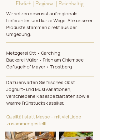
Ehrlich | Regional | Reichhaltig.
Wir setzen bewusst auf regionale
Lieferanten und kurze Wege. Alle unserer
Produkte stammen direkt aus der
Umgebung:
Metzgerei Ott • Garching
Bäckerei Müller • Prien am Chiemsee
Geflügelhof Mayer • Trostberg
Dazu erwarten Sie frisches Obst,
Joghurt- und Müslivariationen,
verschiedene Käsespezialitäten sowie
warme Frühstücksklassiker.
Qualität statt Masse – mit viel Liebe
zusammengestellt.