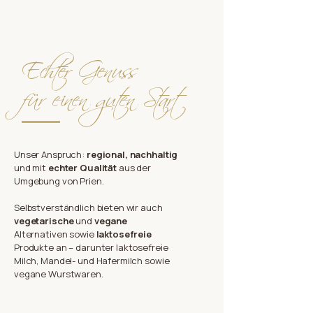
Echter Genuss
für einen guten Start
Unser Anspruch:
regional, nachhaltig
und mit
echter Qualität
aus der
Umgebung von Prien.
Selbstverständlich bieten wir auch
vegetarische
und
vegane
Alternativen sowie
laktosefreie
Produkte an – darunter laktosefreie
Milch, Mandel- und Hafermilch sowie
vegane Wurstwaren.